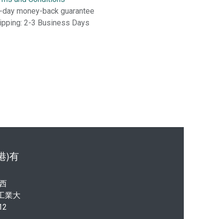
-day money-back guarantee
ipping: 2-3 Business Days
港)有
西
港工業大
12