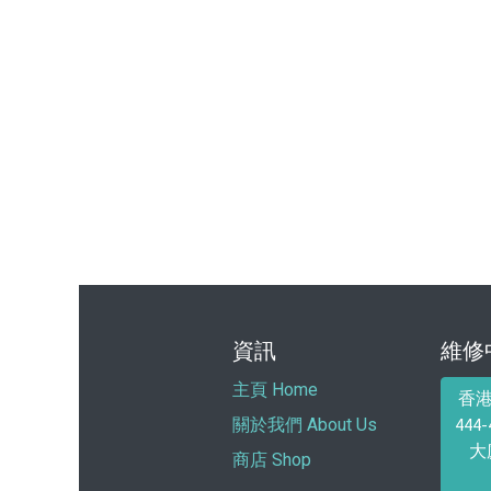
資訊
維修
主頁 Home
香
44
關於我們 About Us
大
商店 Shop