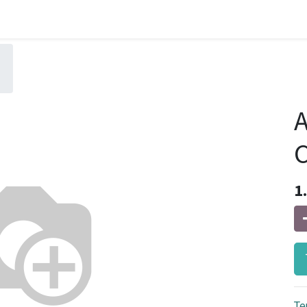
A
C
1
Te