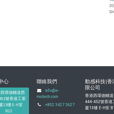
30
Sh
中心
聯絡我們
動感科技(香
限公司
info@e-
港西環德輔道西
香港西環德輔道
motech.com
4-452號香港工業
444-452號香
廈13樓 E-H室
+852 3427 3627
廈13樓 E-H室 B
B12