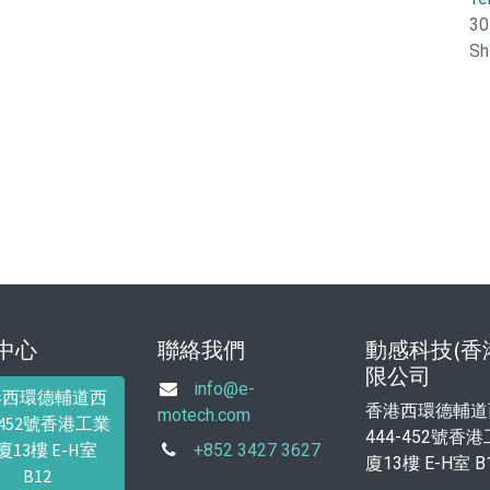
30
Sh
中心
聯絡我們
動感科技(香
限公司
info@e-
港西環德輔道西
香港西環德輔道
motech.com
4-452號香港工業
444-452號香
廈13樓 E-H室
+852 3427 3627
廈13樓 E-H室 B
B12