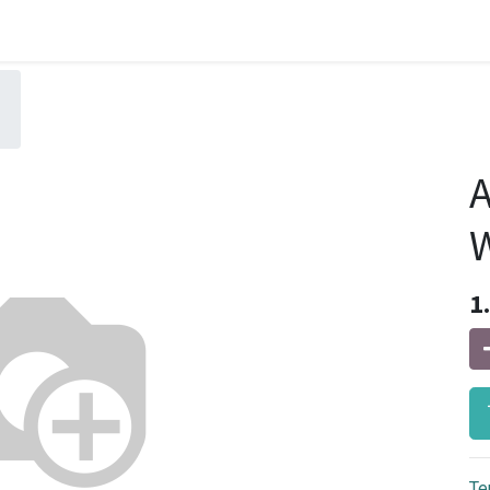
A
W
1
Te