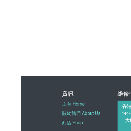
資訊
維修
主頁 Home
香
44
關於我們 About Us
大
商店 Shop