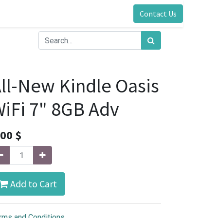
Contact Us
ll-New Kindle Oasis
iFi 7" 8GB Adv
.00
$
Add to Cart
rms and Conditions