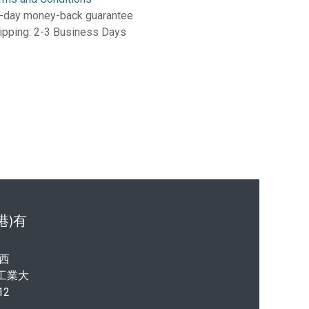
-day money-back guarantee
ipping: 2-3 Business Days
港)有
西
港工業大
12