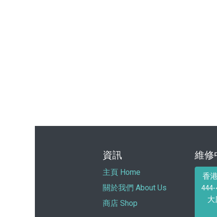
資訊
維修
主頁 Home
香
44
關於我們 About Us
大
商店 Shop