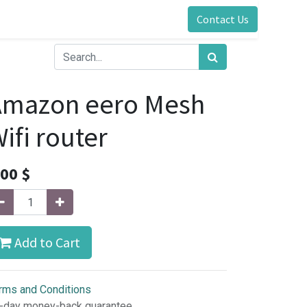
Contact Us
Amazon eero Mesh
ifi router
.00
$
Add to Cart
rms and Conditions
-day money-back guarantee