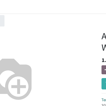
W
1
Te
30