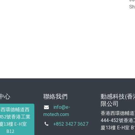
Sh
中心
聯絡我們
動感科技(香
限公司
info@e-
港西環德輔道西
香港西環德輔道
motech.com
4-452號香港工業
444-452號香
廈13樓 E-H室
+852 3427 3627
廈13樓 E-H室 B
B12