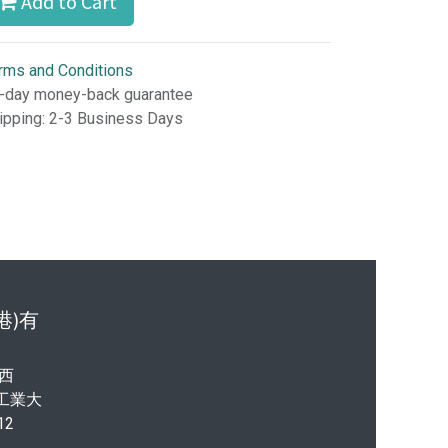
Add to Cart
rms and Conditions
-day money-back guarantee
ipping: 2-3 Business Days
港)有
西
港工業大
12