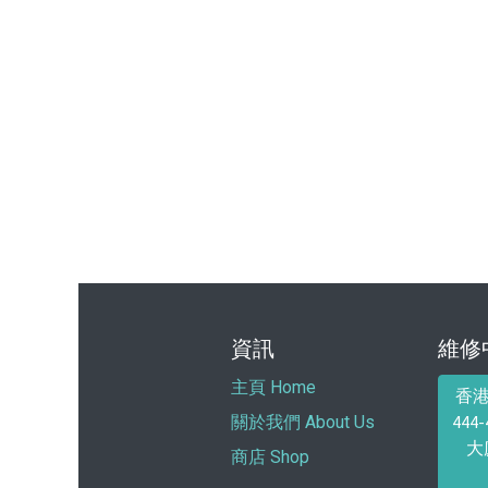
資訊
維修
主頁 Home
香
44
關於我們 About Us
大
商店 Shop