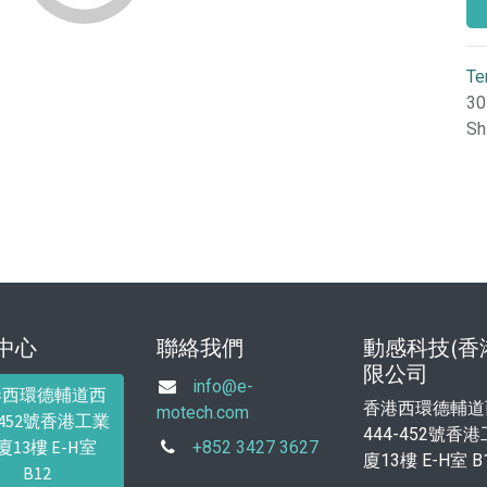
Te
30
Sh
中心
聯絡我們
動感科技(香
限公司
info@e-
港西環德輔道西
香港西環德輔道
motech.com
4-452號香港工業
444-452號香
廈13樓 E-H室
+852 3427 3627
廈13樓 E-H室 B
B12