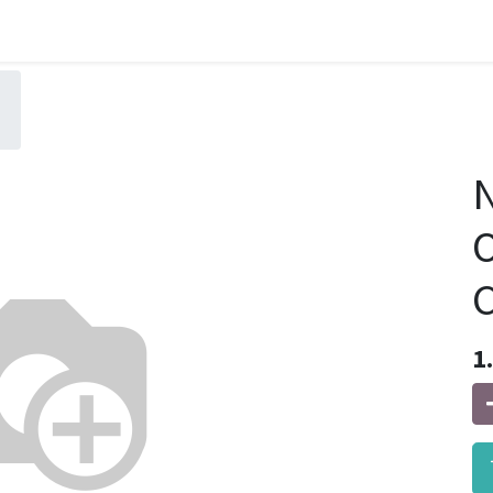
N
O
1