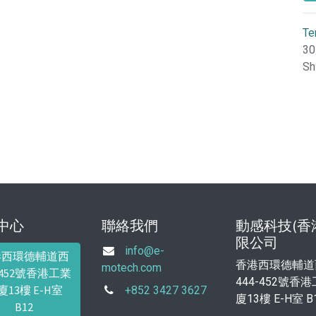
Te
30
Sh
中心
聯絡我們
動感科技(香
限公司
info@e-
港西環德輔道西
香港西環德輔道
motech.com
4-452號香港工業
444-452號香
廈13樓 E-H室
+852 3427 3627
廈13樓 E-H室 B
B12