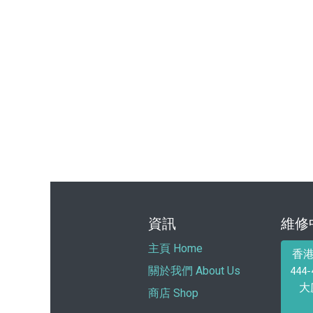
資訊
維修
主頁 Home
香
44
關於我們 About Us
大
商店 Shop