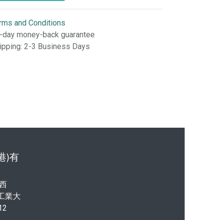
rms and Conditions
-day money-back guarantee
ipping: 2-3 Business Days
港)有
西
港工業大
12