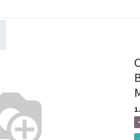
O
B
M
1