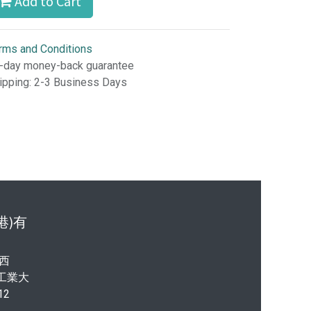
Add to Cart
rms and Conditions
-day money-back guarantee
ipping: 2-3 Business Days
港)有
西
港工業大
12