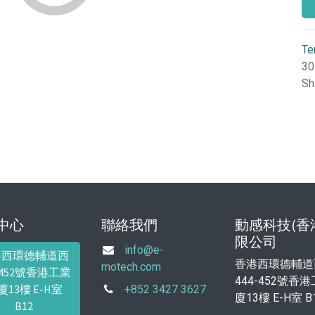
Te
30
Sh
中心
聯絡我們
動感科技(香
限公司
info@e-
港西環德輔道西
香港西環德輔道
motech.com
4-452號香港工業
444-452號香
廈13樓 E-H室
+852 3427 3627
廈13樓 E-H室 B
B12