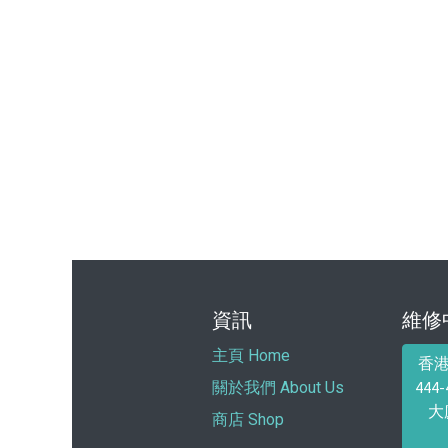
資訊
維修
主頁 Home
香
44
關於我們 About Us
大
商店 Shop