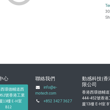
Te
30
Sh
中心
聯絡我們
動感科技(香
限公司
info@e-
港西環德輔道西
香港西環德輔道
motech.com
4-452號香港工業
444-452號香
廈13樓 E-H室
+852 3427 3627
廈13樓 E-H室 B
B12