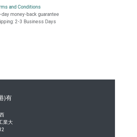
rms and Conditions
-day money-back guarantee
ipping: 2-3 Business Days
港)有
西
港工業大
12