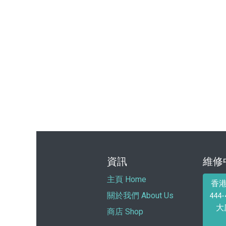
資訊
維修
主頁 Home
香
44
關於我們 About Us
大
商店 Shop