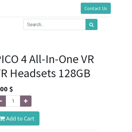
Contact Us
ICO 4 All-In-One VR
VR Headsets 128GB
.00
$
Add to Cart